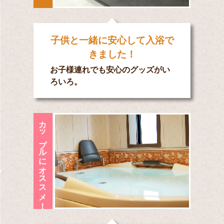
子供と一緒に安心して入浴で
きました！
お子様連れでも安心のグッズがい
ろいろ。
カップルにオススメ！