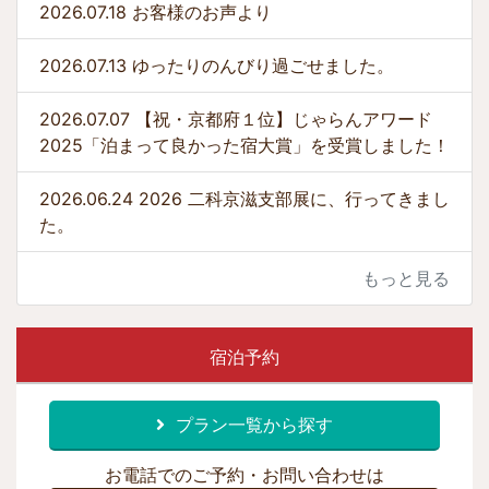
2026.07.18 お客様のお声より
2026.07.13 ゆったりのんびり過ごせました。
2026.07.07 【祝・京都府１位】じゃらんアワード
2025「泊まって良かった宿大賞」を受賞しました！
2026.06.24 2026 二科京滋支部展に、行ってきまし
た。
もっと見る
宿泊予約
プラン一覧から探す
お電話でのご予約・お問い合わせは