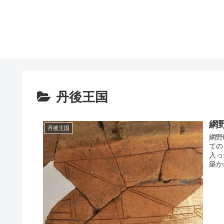
丹後王国
網
丹後王国
網野
ての
入っ
築か