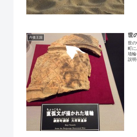
世
丹後王国
世の
町に
埴輪
説明