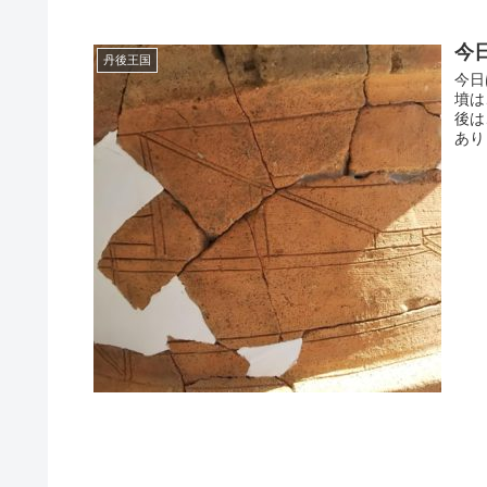
今
丹後王国
今日
墳は
後は
あり