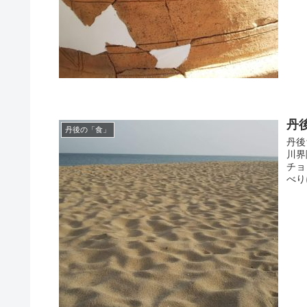
丹
丹後の「食」
丹後
川界
チョ
べり