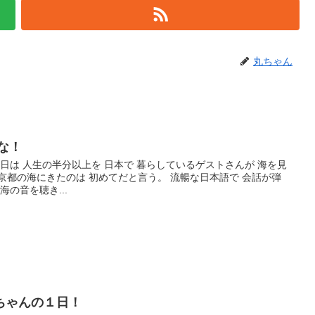
丸ちゃん
な！
本日は 人生の半分以上を 日本で 暮らしているゲストさんが 海を見
京都の海にきたのは 初めてだと言う。 流暢な日本語で 会話が弾
海の音を聴き...
ちゃんの１日！