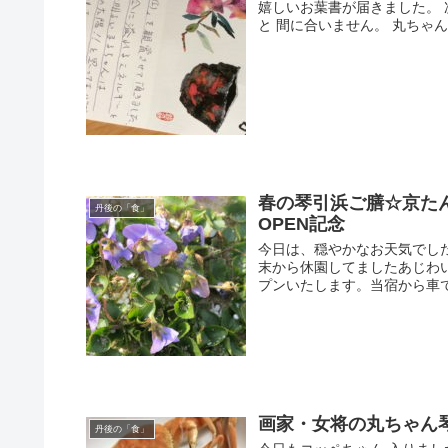
嬉しいお葉書が届きました。 
と 間に合いません。 丸ちゃ
春の琴引浜ご膳☆京た
丹後の「食」
OPEN記念
今日は、穏やかなお天気でし
末から休園してましたあじわ
プンいたします。当宿から車で
画家・女将の丸ちゃん
丹後の「食」