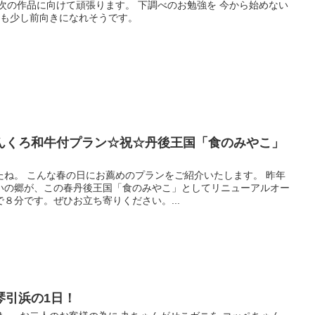
次の作品に向けて頑張ります。 下調べのお勉強を 今から始めない
んも少し前向きになれそうです。
んくろ和牛付プラン☆祝☆丹後王国「食のみやこ」
たね。 こんな春の日にお薦めのプランをご紹介いたします。 昨年
いの郷が、この春丹後王国「食のみやこ」としてリニューアルオー
８分です。ぜひお立ち寄りください。...
琴引浜の1日！