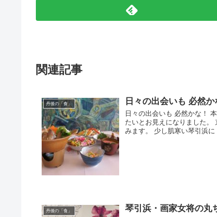
関連記事
日々の出会いも 必然か
丹後の「食」
日々の出会いも 必然かな！ 
たいとお見えになりました。 
みます。 少し肌寒い琴引浜に 
琴引浜・画家女将の丸
丹後の「食」