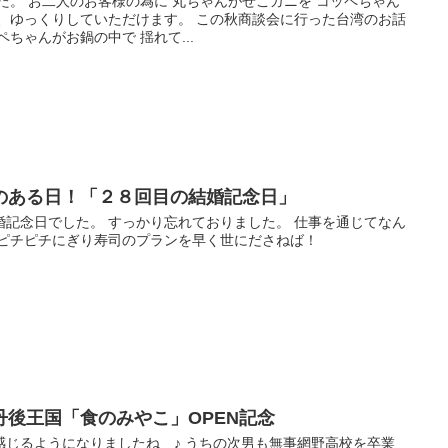
た。 お二人のお客様の為に 丸ちゃんがせこガニを コッペちゃん
は、ゆっくりしていただけます。 この秋商談会に行った台湾のお話
ちゃんがお鍋の中で 揺れて...
のある日！「２８回目の結婚記念日」
婚記念日でした。 すっかり忘れておりました。 仕事を通じてなん
のピチピチにぎり寿司のプランを早く世にださねば！
後王国「食のみやこ」OPEN記念
感じるようになりましたね ♪ うちの次男も無事網野高校を卒業