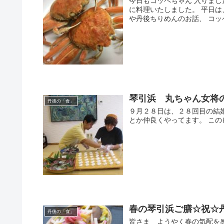
今日もコッペちゃん 入りまし
に料理いたしました。 平日
や丹後ちりめんのお話、 コッペ
琴引浜 丸ちゃん女将
丹後の「食」
９月２８日は、２８回目の結
とか仲良くやってます。 こ
春の琴引浜ご膳☆祝☆丹
丹後の「食」
皆さま ようやく春の気配を