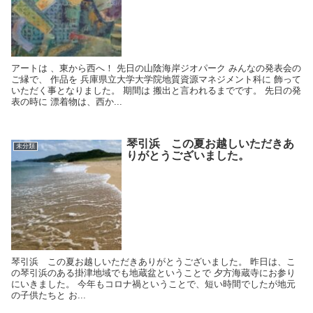
アートは 、東から西へ！ 先日の山陰海岸ジオパーク みんなの発表会の
ご縁で、 作品を 兵庫県立大学大学院地質資源マネジメント科に 飾って
いただく事となりました。 期間は 搬出と言われるまでです。 先日の発
表の時に 漂着物は、西か...
琴引浜 この夏お越しいただきあ
未分類
りがとうございました。
琴引浜 この夏お越しいただきありがとうございました。 昨日は、こ
の琴引浜のある掛津地域でも地蔵盆ということで 夕方海蔵寺にお参り
にいきました。 今年もコロナ禍ということで、短い時間でしたが地元
の子供たちと お...