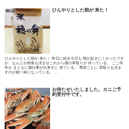
ひんやりとした朝が 来た！
ご案内
ひんやりとした朝が 来た！ 昨日に続き今日も 朝が起きにくかったです
が、なんとか朝食も済ませこれから畑の草取りが 待っている。 ここ何
年か まともに畑仕事が出来ずに 来ている。 季節ごとに 草取りを済ま
すのが精一杯になっている。 ...
お待たせいたしました。カニご予
ご案内
約受付中です。