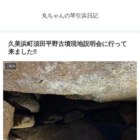
丸ちゃんの琴引浜日記
久美浜町須田平野古墳現地説明会に行って
来ました‼️
ご案内