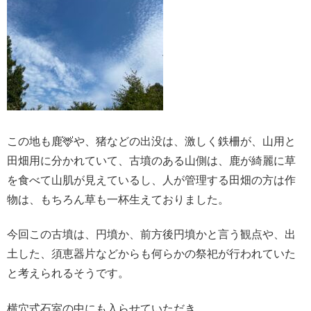
この地も鹿🦌や、猪などの出没は、激しく鉄柵が、山用と
田畑用に分かれていて、古墳のある山側は、鹿が綺麗に草
を食べて山肌が見えているし、人が管理する田畑の方は作
物は、もちろん草も一杯生えておりました。
今回この古墳は、円墳か、前方後円墳かと言う観点や、出
土した、須恵器片などからも何らかの祭祀が行われていた
と考えられるそうです。
横穴式石室の中にも入らせていただき