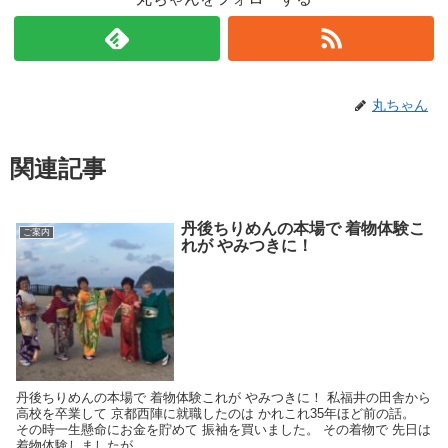
丸ちゃん
関連記事
丹後ちりめんの本場で 着物体験こ
ご案内
れが やみつきに！
丹後ちりめんの本場で 着物体験これが やみつきに！ 私福井の田舎から
高校を卒業して 京都西陣に就職したのは かれこれ35年ほど前の話。
その時一生懸命にお金を貯めて 振袖を買いました。 その着物で 先日は
着物体験しましたが、 ...