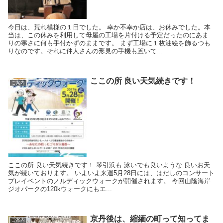
今日は、荒れ模様の１日でした。 幸か不幸か店は、お休みでした。本
当は、この休みを利用して母屋の工場を片付ける予定だったのにあま
りの寒さに何も手付かずのままです。 まず工場に１枚油絵を飾るつも
りなのです。それに仲人さんの形見の手機も置いて...
ここの所 良い天気続きです！
ご案内
ここの所 良い天気続きです！ 琴引浜も 泳いでも良いような 良いお天
気が続いております。 いよいよ来週5月28日には、はだしのコンサート
プレイベントのノルディックウォークが開催されます。 今回山陰海岸
ジオパークの120kウォークにもエ...
京丹後は、縮緬の町って知ってま
ご案内