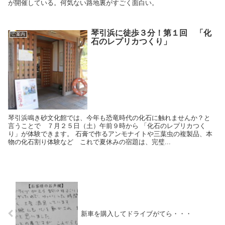
が開催している。何気ない路地裏がすごく面白い。
琴引浜に徒歩３分！第１回 「化
ご案内
石のレプリカつくり」
琴引浜鳴き砂文化館では、今年も恐竜時代の化石に触れませんか？と
言うことで ７月２５日（土）午前９時から 「化石のレプリカつく
り」が体験できます。 石膏で作るアンモナイトや三葉虫の複製品、本
物の化石割り体験など これで夏休みの宿題は、完璧...
新車を購入してドライブがてら・・・