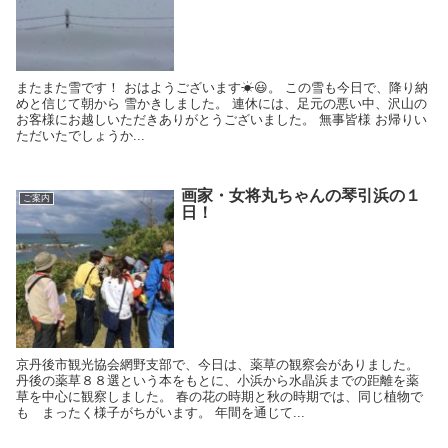
またまた雪です！ おはようございます☀😃。 この雪も今日で、降り納
めと信じて朝から 雪かきしました。 連休には、足元の悪い中、沢山の
お客様にお越しいただきありがとうございました。 無事皆様 お帰りい
ただいたでしょうか...
画家・女将丸ちゃんの琴引浜の１
ご案内
日！
京丹後市観光協会網野支部で、今日は、薬草の観察会がありました。
丹後の薬草８８選という本をもとに、小浜から水晶浜までの距離を薬
草を中心に観察しました。 春の花の時期と秋の時期では、同じ植物で
も まったく様子がちがいます。 年間を通じて...