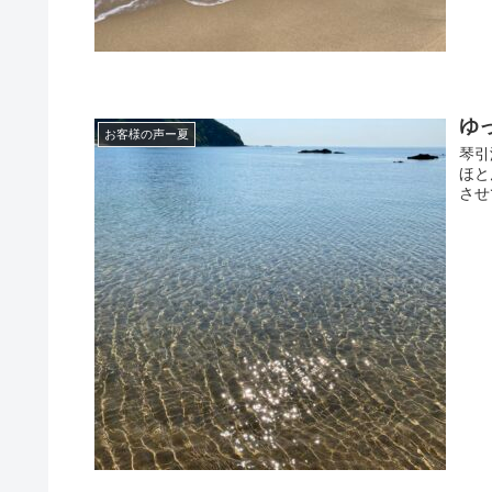
ゆ
お客様の声ー夏
琴引
ほと
させ