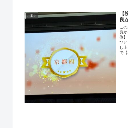
【
ご案内
良
この
良か
位】
ひと
し上
で【
りま