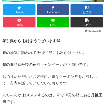
Twitter
Facebook
はてブ
Pocket
LINE
コピー
2018.03.26
琴引浜から おはようございます😃
春の陽気に誘われて 丹後半島にお出かけ下さい。
旬の逸品京丹後の宿泊キャンペーンが 面白いです。
お泊りいただいたお客様にお得なクーポン券をお渡しし
て、市内を巡っていただいております。
丸ちゃんが おススメするのは、車で10分の所にある
丹後王
国
です。