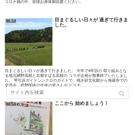
コロナ禍の中、皆様お身体御自愛ください。
目まぐるしい日々が 過ぎて行きま
ご案内
した。
目まぐるしい日々が過ぎて行きました。 今年で4年目の 取り組みとな
る地元網野高校と京都すばる高校の コラボ企画が無事終了いたしまし
た。 琴引浜ガイドシンクロのガイドで、鳴き砂文化館から海蔵寺での
交流会。総勢80名の生徒の皆さんが ビーチ...
ここから 始めましょう！
ご案内