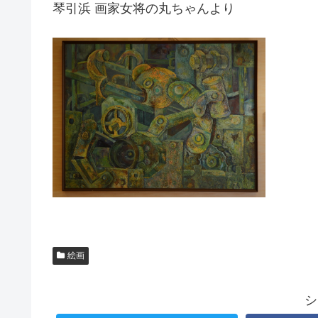
琴引浜 画家女将の丸ちゃんより
絵画
シ