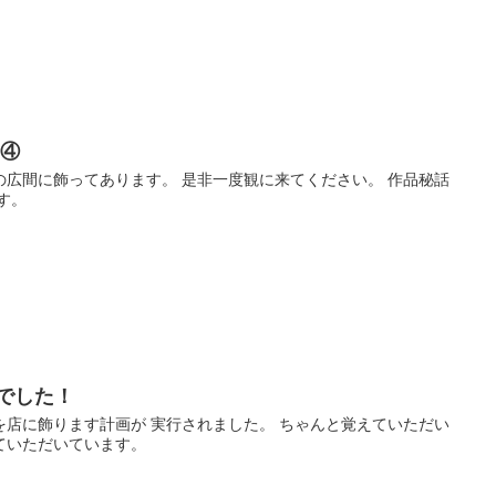
ジ④
の広間に飾ってあります。 是非一度観に来てください。 作品秘話
す。
でした！
を店に飾ります計画が 実行されました。 ちゃんと覚えていただい
ていただいています。