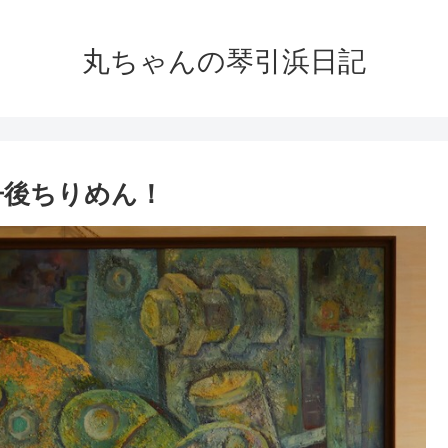
丸ちゃんの琴引浜日記
丹後ちりめん！