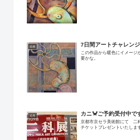
7日間アートチャレン
絵画
この作品から暖色にイメージ
要かな。
カニ🦀ご予約受付中で
絵画
京都市京セラ美術館にて 二
チケットプレゼントいたしま