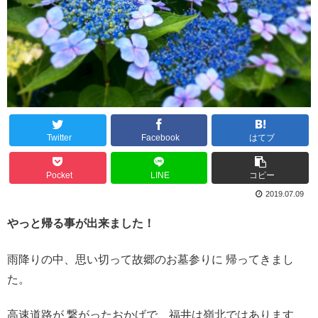
Twitter
Facebook
はてブ
Pocket
LINE
コピー
2019.07.09
やっと帰る事が出来ました！
雨降りの中、思い切って故郷のお墓参りに 帰ってきまし
た。
高速道路が 繋がったおかげで、福井は嶺北ではあります